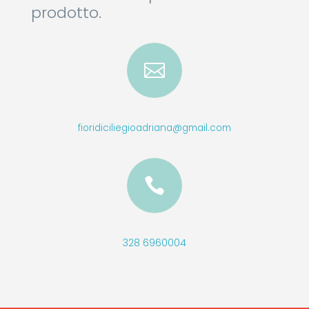
prodotto.

fioridiciliegioadriana@gmail.com

328 6960004