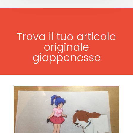
Trova il tuo articolo
originale
giapponesse