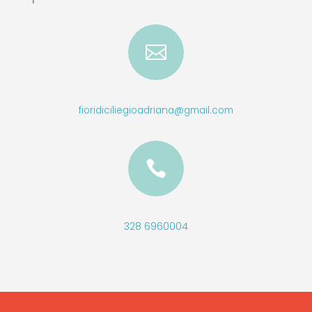

fioridiciliegioadriana@gmail.com

328 6960004