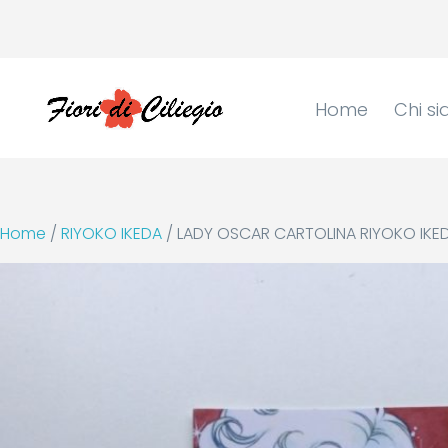
Home
Chi s
Home
/
RIYOKO IKEDA
/ LADY OSCAR CARTOLINA RIYOKO IKE