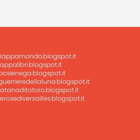
Jappamondo.blogspot.it
jappalibri.blogspot.it
posienega.blogspot.it
guerrieredellaluna.blogspot.it
latanaditotoro.blogspot.it
lerosediversailles.blogspot.it