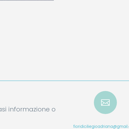

iasi informazione o
fioridiciliegioadriana@gmai