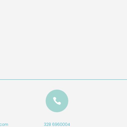

328 6960004
l.com