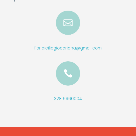

fioridiciliegioadriana@gmail.com

328 6960004