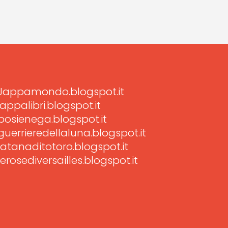
Jappamondo.blogspot.it
jappalibri.blogspot.it
posienega.blogspot.it
guerrieredellaluna.blogspot.it
latanaditotoro.blogspot.it
lerosediversailles.blogspot.it