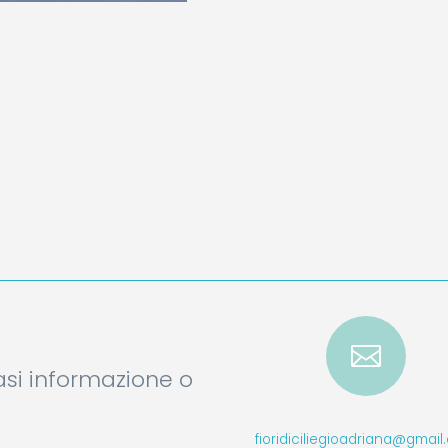

iasi informazione o
fioridiciliegioadriana@gmai