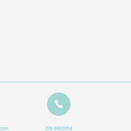

328 6960004
l.com