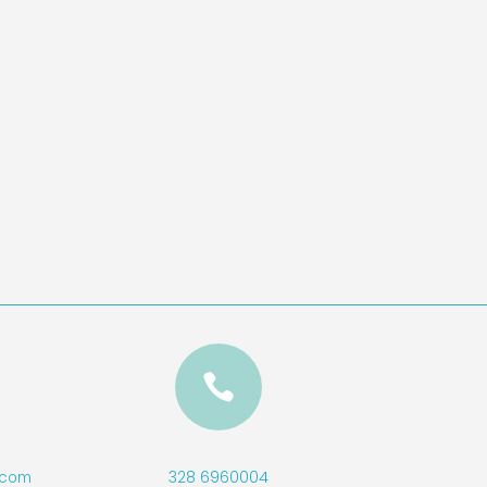

328 6960004
l.com