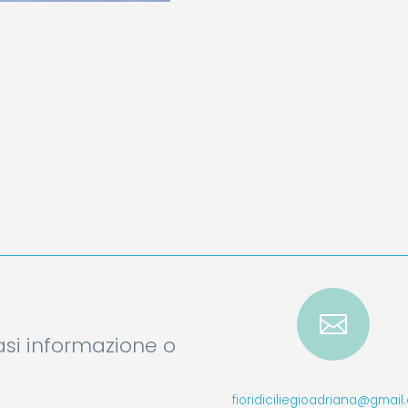

iasi informazione o
fioridiciliegioadriana@gmai