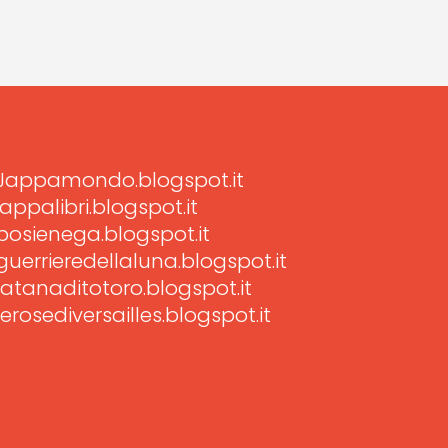
Jappamondo.blogspot.it
jappalibri.blogspot.it
posienega.blogspot.it
guerrieredellaluna.blogspot.it
latanaditotoro.blogspot.it
lerosediversailles.blogspot.it