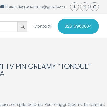
fioridiciliegioadriana@gmail.com
Contatti
328 6960004
 TV PIN CREAMY “TONGUE”
DA
iusura con spilla da balia. Personaggi: Creamy. Dimensioni: