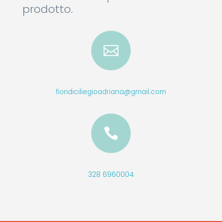
prodotto.

fioridiciliegioadriana@gmail.com

328 6960004