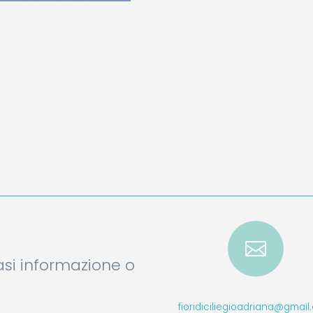

iasi informazione o
fioridiciliegioadriana@gmai