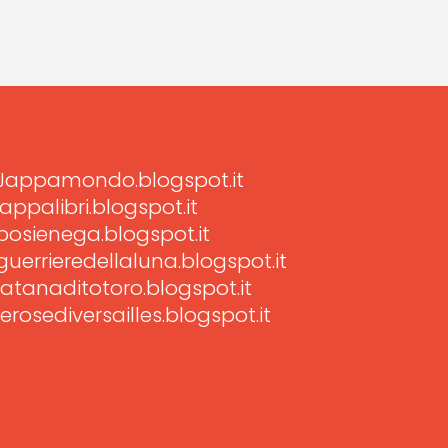
Jappamondo.blogspot.it
jappalibri.blogspot.it
posienega.blogspot.it
guerrieredellaluna.blogspot.it
latanaditotoro.blogspot.it
lerosediversailles.blogspot.it