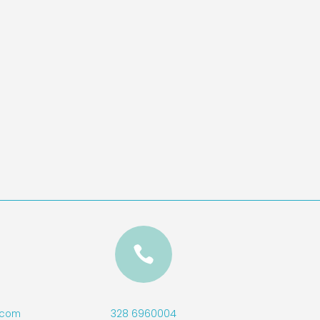

328 6960004
l.com