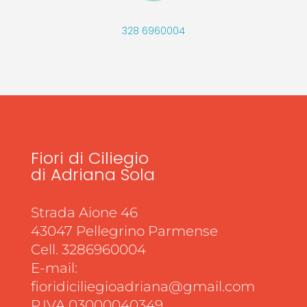
328 6960004
Fiori di Ciliegio
di Adriana Sola
Strada Aione 46
43047 Pellegrino Parmense
Cell. 3286960004
E-mail:
fioridiciliegioadriana@gmail.com
P.IVA 03000040349