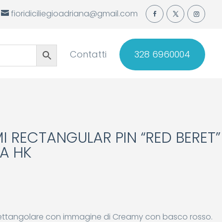
fioridiciliegioadriana@gmail.com
Contatti
328 6960004
 RECTANGULAR PIN “RED BERET”
A HK
 rettangolare con immagine di Creamy con basco rosso.