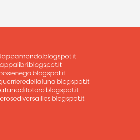
Jappamondo.blogspot.it
jappalibri.blogspot.it
posienega.blogspot.it
guerrieredellaluna.blogspot.it
latanaditotoro.blogspot.it
lerosediversailles.blogspot.it