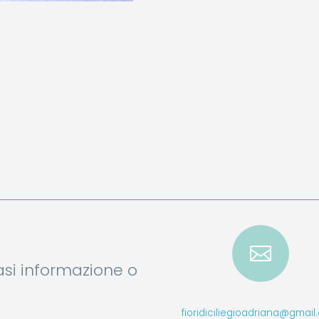

iasi informazione o
fioridiciliegioadriana@gmai