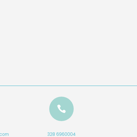

328 6960004
l.com