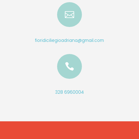

fioridiciliegioadriana@gmail.com

328 6960004