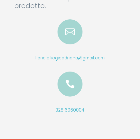
prodotto.

fioridiciliegioadriana@gmail.com

328 6960004