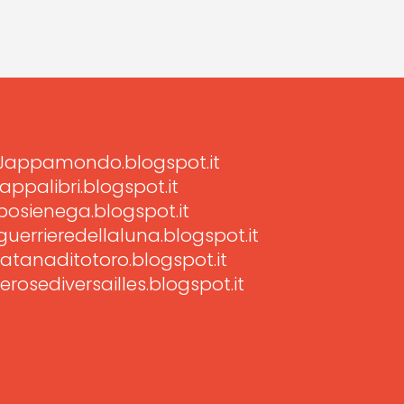
Jappamondo.blogspot.it
jappalibri.blogspot.it
posienega.blogspot.it
guerrieredellaluna.blogspot.it
latanaditotoro.blogspot.it
lerosediversailles.blogspot.it