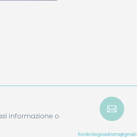

iasi informazione o
fioridiciliegioadriana@gmai