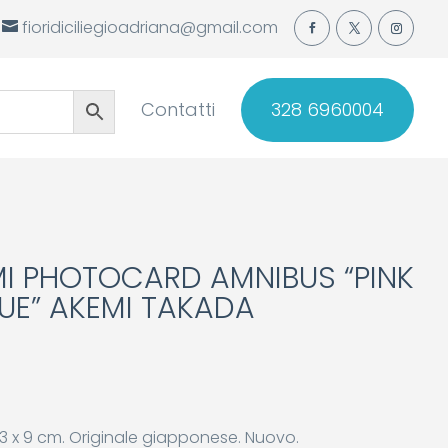
fioridiciliegioadriana@gmail.com
Contatti
328 6960004
I PHOTOCARD AMNIBUS “PINK
LUE” AKEMI TAKADA
13 x 9 cm. Originale giapponese. Nuovo.