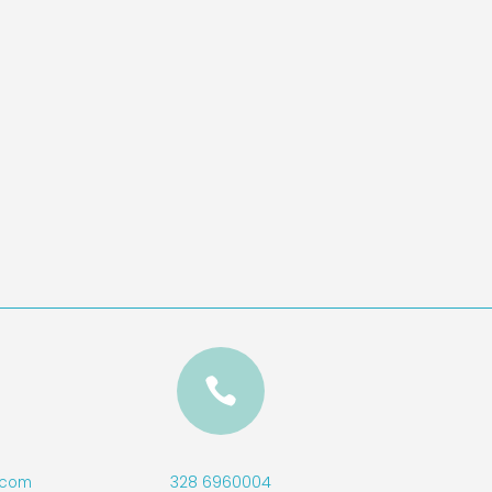

328 6960004
l.com