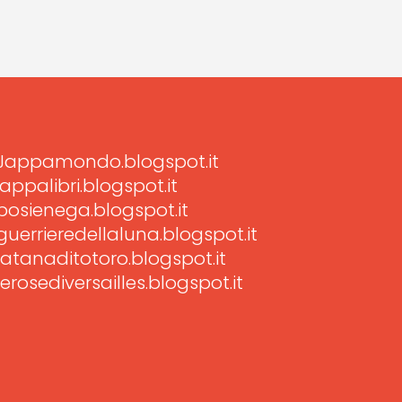
Jappamondo.blogspot.it
jappalibri.blogspot.it
posienega.blogspot.it
guerrieredellaluna.blogspot.it
latanaditotoro.blogspot.it
lerosediversailles.blogspot.it