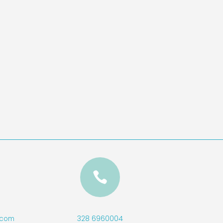

328 6960004
l.com