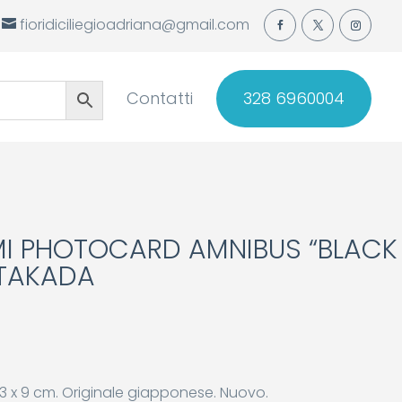
fioridiciliegioadriana@gmail.com
Contatti
328 6960004
I PHOTOCARD AMNIBUS “BLACK
 TAKADA
13 x 9 cm. Originale giapponese. Nuovo.