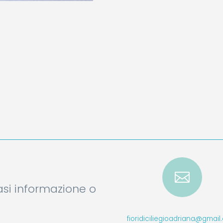

iasi informazione o
fioridiciliegioadriana@gmai