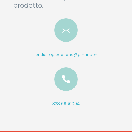
prodotto.

fioridiciliegioadriana@gmail.com

328 6960004