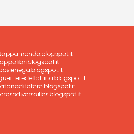
Jappamondo.blogspot.it
jappalibri.blogspot.it
posienega.blogspot.it
guerrieredellaluna.blogspot.it
latanaditotoro.blogspot.it
lerosediversailles.blogspot.it