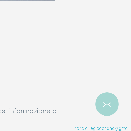

iasi informazione o
fioridiciliegioadriana@gmai