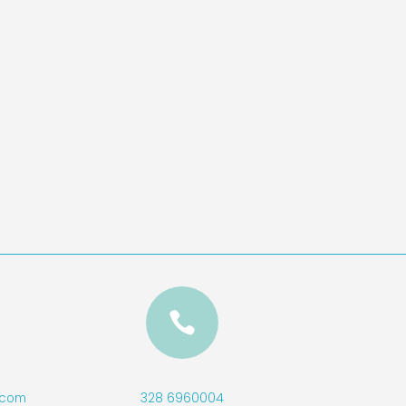

328 6960004
l.com