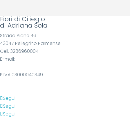
Fiori di Ciliegio
di Adriana Sola
Strada Aione 46
43047 Pellegrino Parmense
Cell. 3286960004
E-mail:
fioridiciliegioadriana@gmail.com
P.IVA 03000040349
PRIVACY
INFORMATIVA COOKIE
Segui
Segui
Segui
Jappamondo.blogspot.it
jappalibri.blogspot.it