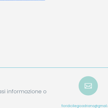

iasi informazione o
fioridiciliegioadriana@gmai