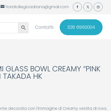
fioridiciliegioadriana@gmail.com
Contatti
328 6960004
 GLASS BOWL CREAMY “PINK
I TAKADA HK
rente decorata con l'immagine di Creamy vestita di rosa.