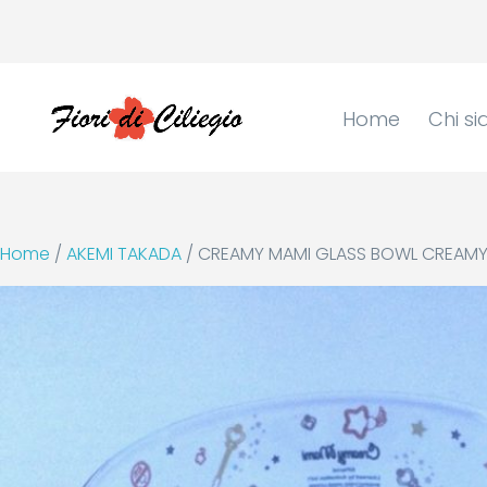
Home
Chi s
Home
/
AKEMI TAKADA
/ CREAMY MAMI GLASS BOWL CREAMY “