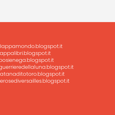
Jappamondo.blogspot.it
jappalibri.blogspot.it
posienega.blogspot.it
guerrieredellaluna.blogspot.it
latanaditotoro.blogspot.it
lerosediversailles.blogspot.it