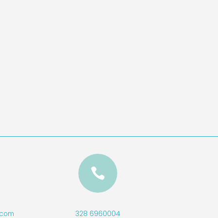

328 6960004
l.com