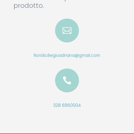
prodotto.

fioridiciliegioadriana@gmail.com

328 6960004