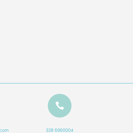

328 6960004
l.com