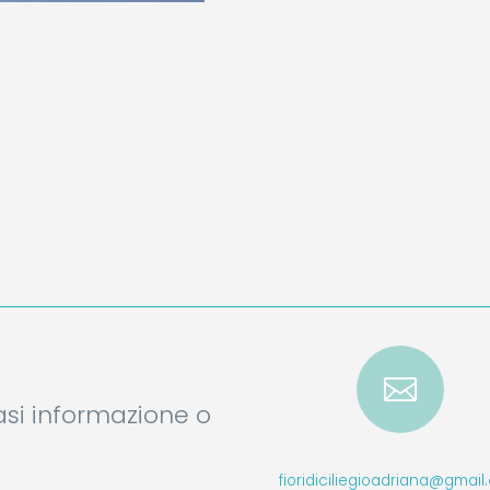

iasi informazione o
fioridiciliegioadriana@gmai