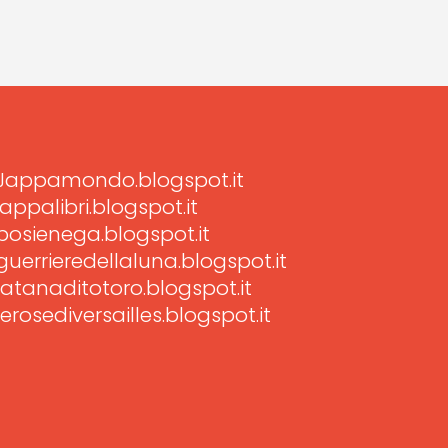
Jappamondo.blogspot.it
jappalibri.blogspot.it
posienega.blogspot.it
guerrieredellaluna.blogspot.it
latanaditotoro.blogspot.it
lerosediversailles.blogspot.it