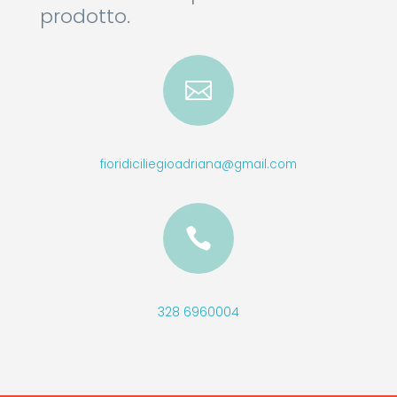
prodotto.

fioridiciliegioadriana@gmail.com

328 6960004