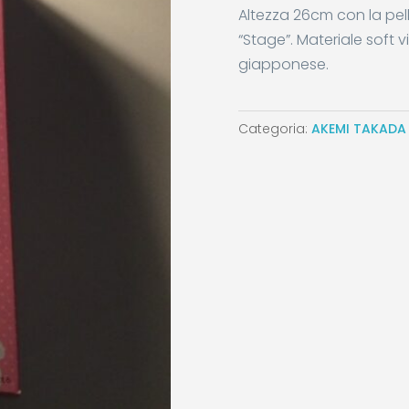
Altezza 26cm con la pel
“Stage”. Materiale soft v
giapponese.
Categoria:
AKEMI TAKADA