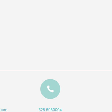

328 6960004
l.com