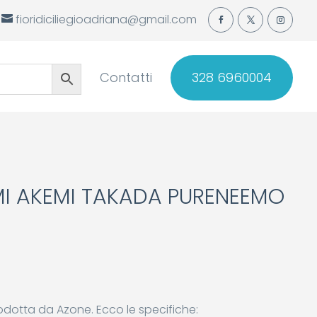
fioridiciliegioadriana@gmail.com
Contatti
328 6960004
I AKEMI TAKADA PURENEEMO
dotta da Azone. Ecco le specifiche: