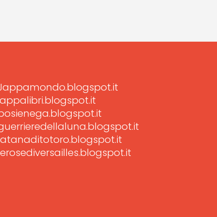
Jappamondo.blogspot.it
jappalibri.blogspot.it
posienega.blogspot.it
guerrieredellaluna.blogspot.it
latanaditotoro.blogspot.it
lerosediversailles.blogspot.it