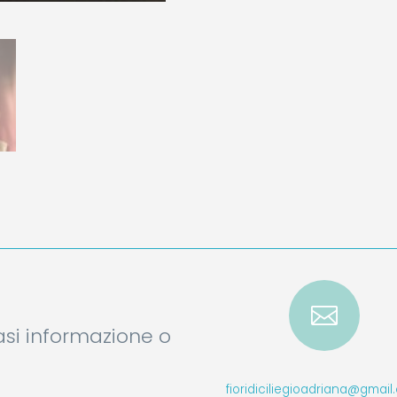

iasi informazione o
fioridiciliegioadriana@gmai