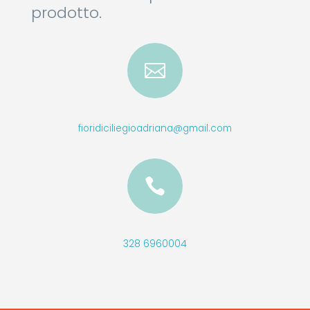
prodotto.

fioridiciliegioadriana@gmail.com

328 6960004